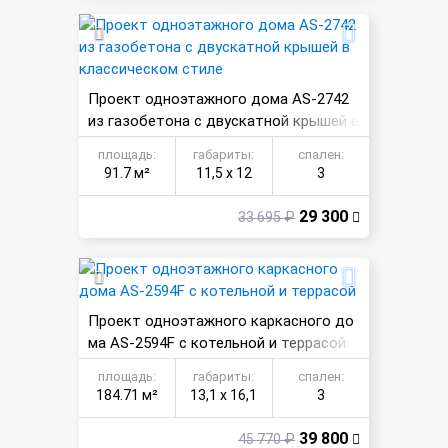
Проект одноэтажного дома AS-2742
из газобетона с двускатной крышей в
классическом стиле
площадь:
габариты:
спален:
91.7 м²
11,5 х 12
3
29 300
33 695 ₽
Проект одноэтажного каркасного до
ма AS-2594F с котельной и террасой
площадь:
габариты:
спален:
184.71 м²
13,1 х 16,1
3
39 800
45 770 ₽