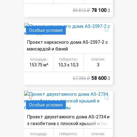
78 100
89 815 ₽
Особые условия
Проект каркасного дома AS-2597-2 с
мансардой и баней
площадь:
габариты:
спален:
153.75 м²
10,3 х 10,3
3
58 600
67 390 ₽
Особые условия
Проект двухэтажного дома AS-2734 и
з газобетона с плоской крышей и гара
жом на 2 машины
площадь:
габариты:
спален: