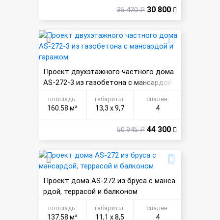
30 800
35 420 ₽
Проект двухэтажного частного дома
AS-272-3 из газобетона с мансардой
и гаражом
площадь:
габариты:
спален:
160.58 м²
13,3 х 9,7
4
44 300
50 945 ₽
Проект дома AS-272 из бруса с манса
рдой, террасой и балконом
площадь:
габариты:
спален:
137.58 м²
11,1 х 8,5
4