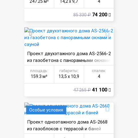
247.25 м²
14,2 х 9,7
4
74 200
85 330 ₽
Проект двухэтажного дома AS-2566-2
из газобетона с панорамными окнами
и сауной
площадь:
габариты:
спален:
159.3 м²
13,5 х 10,9
4
41 100
47 265 ₽
Особые условия
Проект одноэтажного дома AS-2668
из газоблоков с террасой и баней