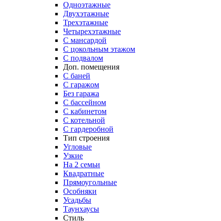
Одноэтажные
Двухэтажные
Трехэтажные
Четырехэтажные
С мансардой
С цокольным этажом
С подвалом
Доп. помещения
С баней
С гаражом
Без гаража
С бассейном
С кабинетом
С котельной
С гардеробной
Тип строения
Угловые
Узкие
На 2 семьи
Квадратные
Прямоугольные
Особняки
Усадьбы
Таунхаусы
Стиль