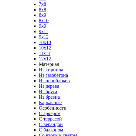
7x8
8x8
8x9
8x10
9x9
9x11
9x12
10x10
10x12
11x11
12x12
Материал
Из кирпича
Из газобетона
Из пеноблоков
Из дерева
Из бруса
Из бревна
Каркасные
Особенности
С эркером
С террасой
С верандой
С балконом
Со вторым светом