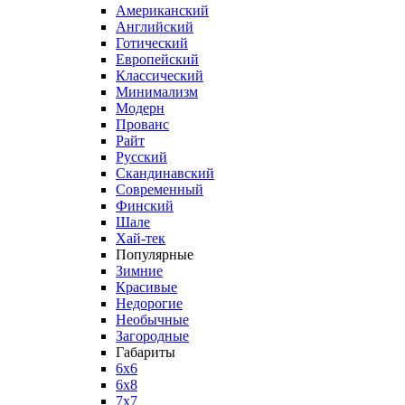
Американский
Английский
Готический
Европейский
Классический
Минимализм
Модерн
Прованс
Райт
Русский
Скандинавский
Современный
Финский
Шале
Хай-тек
Популярные
Зимние
Красивые
Недорогие
Необычные
Загородные
Габариты
6x6
6x8
7x7