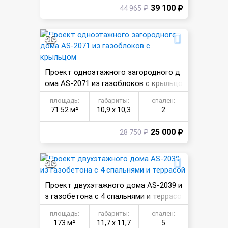
39 100
44 965 ₽
Проект одноэтажного загородного д
ома AS-2071 из газоблоков с крыльцо
м
площадь:
габариты:
спален:
71.52 м²
10,9 х 10,3
2
25 000
28 750 ₽
Проект двухэтажного дома AS-2039 и
з газобетона с 4 спальнями и террасо
й
площадь:
габариты:
спален:
173 м²
11,7 х 11,7
5