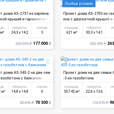
Особые условия
т дома AS-2737 из кирпича
Проект дома AS-2703 из га
ской крышей и гаражом на 1
она с двускатной крышей и 
у
ардой
дь:
габариты:
спален:
площадь:
габариты:
с
 м²
24,3 х 14,2
5
621 м²
30,3 х 14,1
177 000
263
203 550 ₽
302 450 ₽
т дома AS-543-2 на две сем
Проект дома на две семьи 
 газобетона с балконом
-3 из газобетона
дь:
габариты:
спален:
площадь:
габариты:
с
2 м²
14,8 х 14,8
6
357.42 м²
22,6 х 13,6
70 300
96
80 845 ₽
110 975 ₽