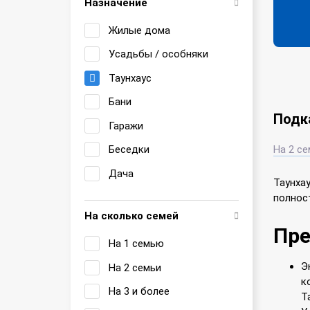
Назначение
Жилые дома
Усадьбы / особняки
Таунхаус
Бани
Подк
Гаражи
Беседки
На 2 се
Дача
Таунхау
полност
На сколько семей
Пр
На 1 семью
Э
На 2 семьи
к
На 3 и более
Т