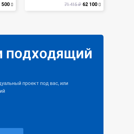
 500
62 100
71 415 ₽
И ПОДХОДЯЩИЙ
альный проект под вас, или
ий