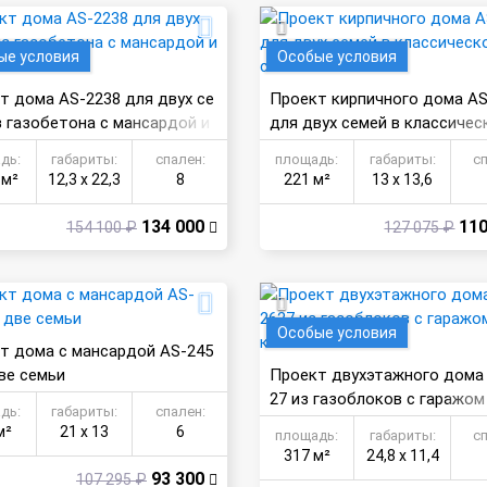
ые условия
Особые условия
т дома AS-2238 для двух се
Проект кирпичного дома AS
з газобетона с мансардой и
для двух семей в классичес
сой
иле
дь:
габариты:
спален:
площадь:
габариты:
с
 м²
12,3 х 22,3
8
221 м²
13 х 13,6
134 000
110
154 100 ₽
127 075 ₽
Особые условия
т дома с мансардой AS-245
две семьи
Проект двухэтажного дома
27 из газоблоков с гаражом
дь:
габариты:
спален:
ельной
м²
21 х 13
6
площадь:
габариты:
с
317 м²
24,8 х 11,4
93 300
107 295 ₽