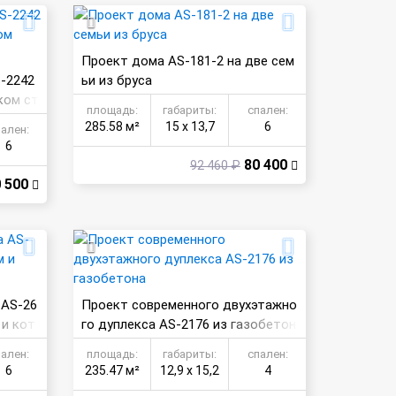
Проект дома AS-181-2 на две сем
-2242
ьи из бруса
ком ст
площадь:
габариты:
спален:
285.58 м²
15 х 13,7
6
пален:
6
80 400
92 460 ₽
 500
 AS-26
Проект современного двухэтажно
 и кот
го дуплекса AS-2176 из газобетон
а
пален:
площадь:
габариты:
спален:
6
235.47 м²
12,9 х 15,2
4