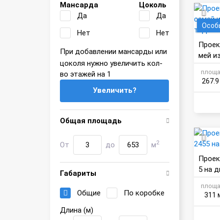
Мансарда
Цоколь
Да
Да
Особ
Нет
Нет
Проек
При добавлении мансарды или
мей и
цоколя нужно увеличить кол-
терра
площа
во этажей на 1
267.9
Увеличить?
Общая площадь
2
От
до
м
Проек
5 на 
Габариты
площа
Общие
По коробке
311 
Длина (м)