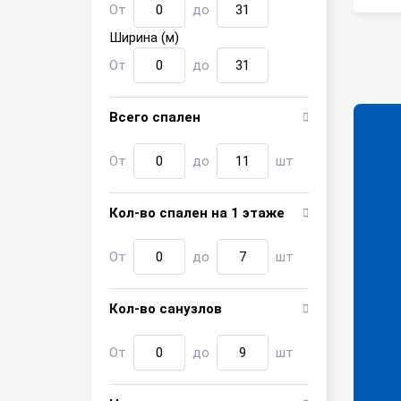
От
до
Ширина (м)
От
до
Всего спален
От
до
шт
Кол-во спален на 1 этаже
От
до
шт
Кол-во санузлов
От
до
шт