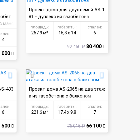
Проект дома для двух семей AS-1
зобет
81 - дуплекс из газобетона
с манс
площадь:
габариты:
спален:
267.9 м²
15,3 х 14
6
пален:
4
80 400
92 460 ₽
 000
AS-433
Проект дома AS-2065 на два этаж
а из газобетона с балконом
пален:
площадь:
габариты:
спален:
6
221.6 м²
17,4 х 9,8
7
 500
66 100
76 015 ₽