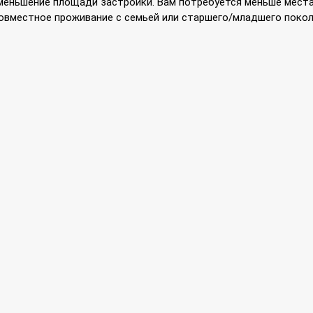
меньшение площади застройки. Вам потребуется меньше места
овместное проживание с семьей или старшего/младшего покол