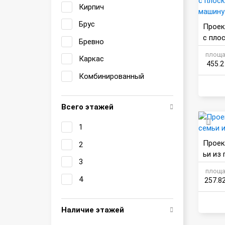
Кирпич
Брус
Проек
с пло
Бревно
машин
площа
Каркас
455.2
Комбинированный
Всего этажей
1
Проек
2
ьи из
3
площа
4
257.8
Наличие этажей