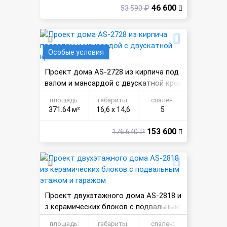
46 600
53 590 ₽
Особые условия
Проект дома AS-2728 из кирпича под
валом и мансардой с двускатной кров
лей
площадь:
габариты:
спален:
371.64 м²
16,6 х 14,6
5
153 600
176 640 ₽
Проект двухэтажного дома AS-2818 и
з керамических блоков с подвальным
этажом и гаражом
площадь:
габариты:
спален: