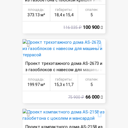
из газобетона с плоской крышей и гар
ажом
площадь:
габариты:
спален:
373.13 м²
18,4 х 15,4
5
100 900
116 035 ₽
Проект трехэтажного дома AS-2673 и
з газоблоков с навесом для машины и
террасой
площадь:
габариты:
спален:
199.97 м²
15,3 х 11,7
5
66 000
75 900 ₽
Проект компактного дома AS-2158 из