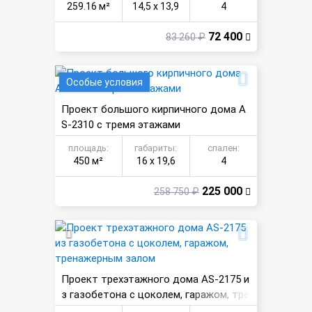
259.16 м²
14,5 х 13,9
4
72 400
83 260 ₽
Особые условия
Проект большого кирпичного дома A
S-2310 с тремя этажами
площадь:
габариты:
спален:
450 м²
16 х 19,6
4
225 000
258 750 ₽
Проект трехэтажного дома AS-2175 и
з газобетона с цоколем, гаражом, тре
нажерным залом