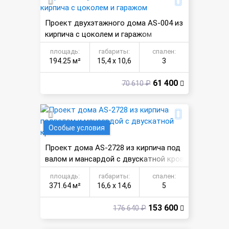
Проект двухэтажного дома AS-004 из
кирпича с цоколем и гаражом
площадь:
габариты:
спален:
194.25 м²
15,4 х 10,6
3
61 400
70 610 ₽
Особые условия
Проект дома AS-2728 из кирпича под
валом и мансардой с двускатной кров
лей
площадь:
габариты:
спален:
371.64 м²
16,6 х 14,6
5
153 600
176 640 ₽