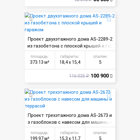
Проект двухэтажного дома AS-2289-2
из газобетона с плоской крышей и гар
ажом
площадь:
габариты:
спален:
373.13 м²
18,4 х 15,4
5
100 900
116 035 ₽
Проект трехэтажного дома AS-2673 и
з газоблоков с навесом для машины и
террасой
площадь:
габариты:
спален:
199.97 м²
15,3 х 11,7
5