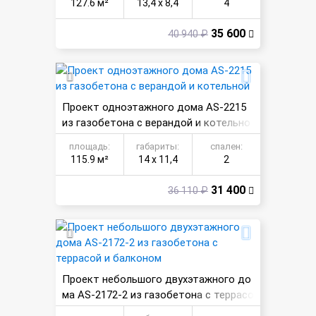
127.6 м²
13,4 х 8,4
4
35 600
40 940 ₽
Проект одноэтажного дома AS-2215
из газобетона с верандой и котельно
й
площадь:
габариты:
спален:
115.9 м²
14 х 11,4
2
31 400
36 110 ₽
Проект небольшого двухэтажного до
ма AS-2172-2 из газобетона с террасо
й и балконом