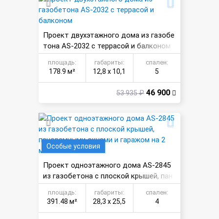
Проект двухэтажного дома из газобе
тона AS-2032 с террасой и балконом
площадь:
габариты:
спален:
178.9 м²
12,8 х 10,1
5
46 900
53 935 ₽
Особые условия
Проект одноэтажного дома AS-2845
из газобетона с плоской крышей, пан
орамными окнами и гаражом на 2 маш
площадь:
габариты:
спален:
ины
391.48 м²
28,3 х 25,5
4