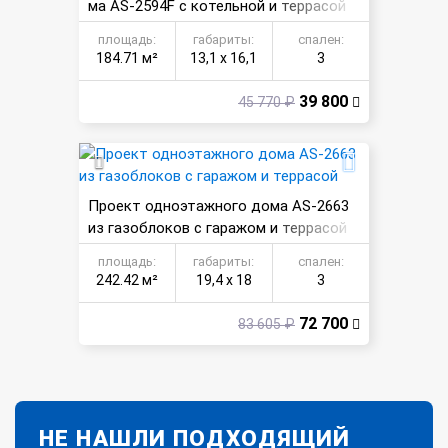
ма AS-2594F с котельной и террасой
площадь:
габариты:
спален:
184.71 м²
13,1 х 16,1
3
39 800
45 770 ₽
Проект одноэтажного дома AS-2663
из газоблоков с гаражом и террасой
площадь:
габариты:
спален:
242.42 м²
19,4 х 18
3
72 700
83 605 ₽
НЕ НАШЛИ ПОДХОДЯЩИЙ