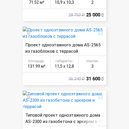
71.52 м²
10,9 х 10,3
2
25 000
28 750 ₽
Проект одноэтажного дома AS-2565
из газоблоков с террасой
площадь:
габариты:
спален:
131.99 м²
11,5 х 12,8
3
31 600
36 340 ₽
Типовой проект одноэтажного дома
AS-2300 из газобетона с эркером и те
ррасой