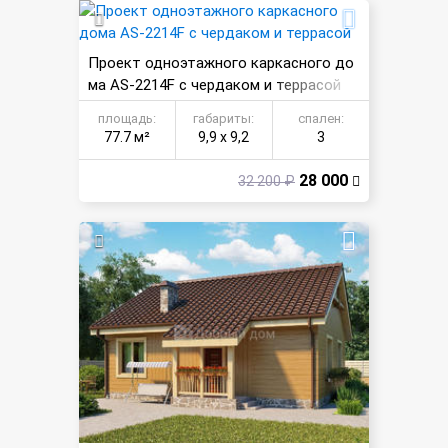
Проект одноэтажного каркасного до
ма AS-2214F с чердаком и террасой
площадь:
габариты:
спален:
77.7 м²
9,9 х 9,2
3
28 000
32 200 ₽