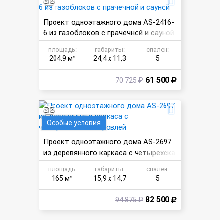
Проект одноэтажного дома AS-2416-
6 из газоблоков с прачечной и сауной
площадь:
габариты:
спален:
204.9 м²
24,4 х 11,3
5
61 500
70 725 ₽
Особые условия
Проект одноэтажного дома AS-2697
из деревянного каркаса с четырёхска
тной кровлей
площадь:
габариты:
спален:
165 м²
15,9 х 14,7
5
82 500
94 875 ₽