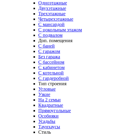
Одноэтажные
Двухэтажные
Трехэтажные
Четырехэтажные
С мансардой
С цокольным этажом
С подвалом
Доп. помещения
С баней
С гаражом
Без гаража
С бассейном
С кабинетом
С котельной
С гардеробной
Тип строения
Угловые
Узкие
На 2 семьи
Квадратные
Прямоугольные
Особняки
Усадьбы
Таунхаусы
Стиль