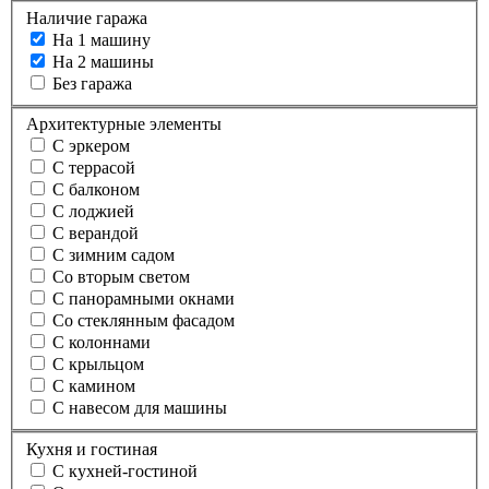
Наличие гаража
На 1 машину
На 2 машины
Без гаража
Архитектурные элементы
С эркером
С террасой
С балконом
С лоджией
С верандой
С зимним садом
Со вторым светом
С панорамными окнами
Со стеклянным фасадом
С колоннами
С крыльцом
С камином
С навесом для машины
Кухня и гостиная
С кухней-гостиной