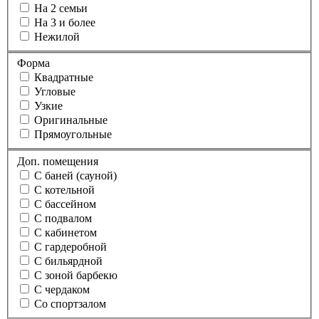
На 2 семьи
На 3 и более
Нежилой
Форма
Квадратные
Угловые
Узкие
Оригинальные
Прямоугольные
Доп. помещения
С баней (сауной)
С котельной
С бассейном
С подвалом
С кабинетом
С гардеробной
С бильярдной
С зоной барбекю
С чердаком
Со спортзалом