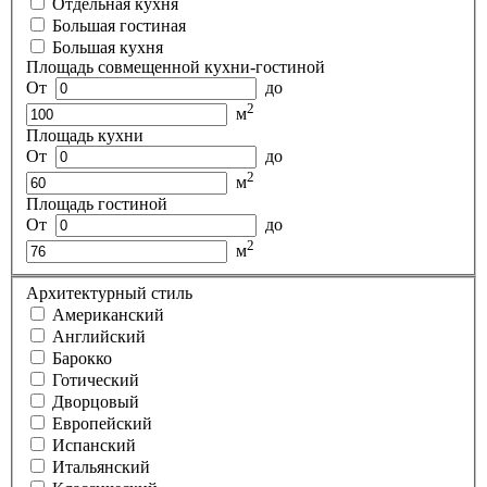
Отдельная кухня
Большая гостиная
Большая кухня
Площадь совмещенной кухни-гостиной
От
до
2
м
Площадь кухни
От
до
2
м
Площадь гостиной
От
до
2
м
Архитектурный стиль
Американский
Английский
Барокко
Готический
Дворцовый
Европейский
Испанский
Итальянский