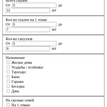
Всего спален
От
до
шт
Кол-во спален на 1 этаже
От
до
шт
Кол-во санузлов
От
до
шт
Назначение
Жилые дома
Усадьбы / особняки
Таунхаус
Бани
Гаражи
Беседки
Дача
На сколько семей
На 1 семью