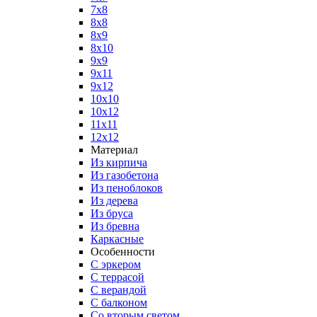
7x8
8x8
8x9
8x10
9x9
9x11
9x12
10x10
10x12
11x11
12x12
Материал
Из кирпича
Из газобетона
Из пеноблоков
Из дерева
Из бруса
Из бревна
Каркасные
Особенности
С эркером
С террасой
С верандой
С балконом
Со вторым светом