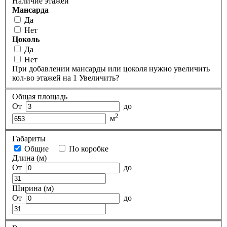
Наличие этажей
Мансарда
Да
Нет
Цоколь
Да
Нет
При добавлении мансарды или цоколя нужно увеличить
кол-во этажей на 1
Увеличить?
Общая площадь
От
до
2
м
Габариты
Общие
По коробке
Длина (м)
От
до
Ширина (м)
От
до