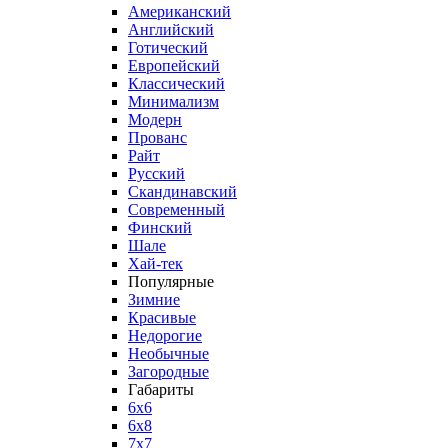
Американский
Английский
Готический
Европейский
Классический
Минимализм
Модерн
Прованс
Райт
Русский
Скандинавский
Современный
Финский
Шале
Хай-тек
Популярные
Зимние
Красивые
Недорогие
Необычные
Загородные
Габариты
6x6
6x8
7x7