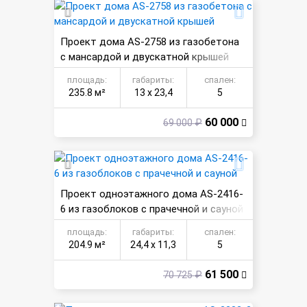
Проект дома AS-2758 из газобетона
с мансардой и двускатной крышей
площадь:
габариты:
спален:
235.8 м²
13 х 23,4
5
60 000
69 000 ₽
Проект одноэтажного дома AS-2416-
6 из газоблоков с прачечной и сауной
площадь:
габариты:
спален:
204.9 м²
24,4 х 11,3
5
61 500
70 725 ₽