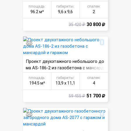
ражом
площадь:
габариты:
спален:
96.2 м²
9,6 х 9,6
2
30 800
35 420 ₽
Проект двухэтажного небольшого до
ма AS-186-2 из газобетона с мансард
ой и гаражом
площадь:
габариты:
спален:
194.5 м²
13,9 х 11,1
4
51 700
59 455 ₽