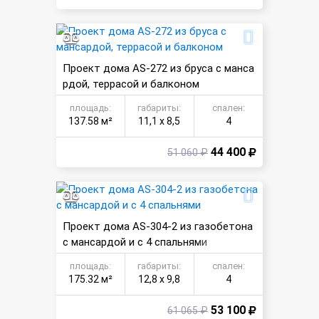
Проект дома AS-272 из бруса с манса
рдой, террасой и балконом
площадь:
габариты:
спален:
137.58 м²
11,1 х 8,5
4
44 400
51 060 ₽
Проект дома AS-304-2 из газобетона
с мансардой и с 4 спальнями
площадь:
габариты:
спален:
175.32 м²
12,8 х 9,8
4
53 100
61 065 ₽