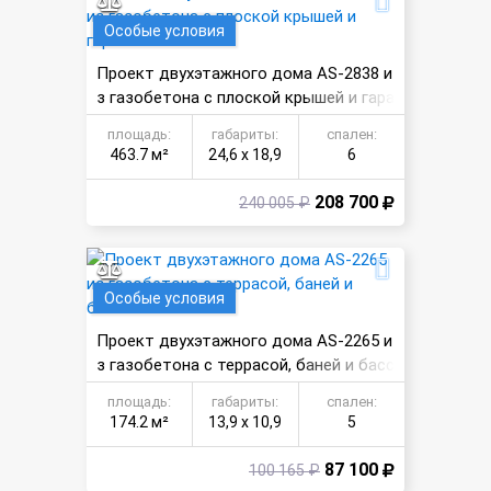
Особые условия
Проект двухэтажного дома AS-2838 и
з газобетона с плоской крышей и гара
жом
площадь:
габариты:
спален:
463.7 м²
24,6 х 18,9
6
208 700
240 005 ₽
Особые условия
Проект двухэтажного дома AS-2265 и
з газобетона с террасой, баней и басс
ейном
площадь:
габариты:
спален:
174.2 м²
13,9 х 10,9
5
87 100
100 165 ₽