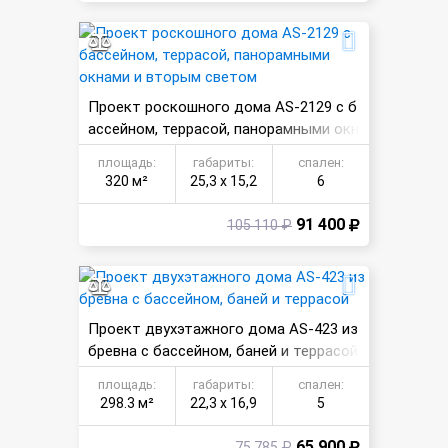
Проект роскошного дома AS-2129 с б
ассейном, террасой, панорамными окн
ами и вторым светом
площадь:
габариты:
спален:
320 м²
25,3 х 15,2
6
91 400
105 110 ₽
Проект двухэтажного дома AS-423 из
бревна с бассейном, баней и террасой
площадь:
габариты:
спален:
298.3 м²
22,3 х 16,9
5
65 900
75 785 ₽