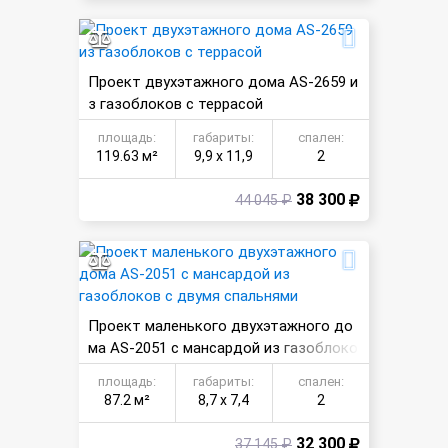
Проект двухэтажного дома AS-2659 и
з газоблоков с террасой
площадь:
габариты:
спален:
119.63 м²
9,9 х 11,9
2
38 300
44 045 ₽
Проект маленького двухэтажного до
ма AS-2051 с мансардой из газоблоко
в с двумя спальнями
площадь:
габариты:
спален:
87.2 м²
8,7 х 7,4
2
32 300
37 145 ₽