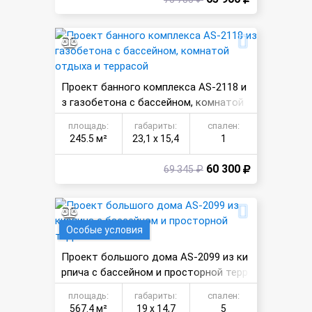
Проект банного комплекса AS-2118 и
з газобетона с бассейном, комнатой
отдыха и террасой
площадь:
габариты:
спален:
245.5 м²
23,1 х 15,4
1
60 300
69 345 ₽
Особые условия
Проект большого дома AS-2099 из ки
рпича с бассейном и просторной терр
асой
площадь:
габариты:
спален:
567.4 м²
19 х 14,7
5