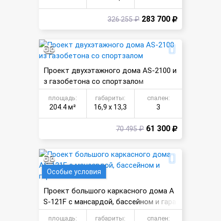
283 700
326 255 ₽
Проект двухэтажного дома AS-2100 и
з газобетона со спортзалом
площадь:
габариты:
спален:
204.4 м²
16,9 х 13,3
3
61 300
70 495 ₽
Особые условия
Проект большого каркасного дома A
S-121F с мансардой, бассейном и гара
жом
площадь:
габариты:
спален: