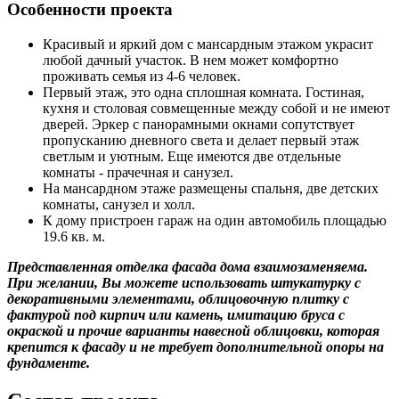
Особенности проекта
Красивый и яркий дом с мансардным этажом украсит
любой дачный участок. В нем может комфортно
проживать семья из 4-6 человек.
Первый этаж, это одна сплошная комната. Гостиная,
кухня и столовая совмещенные между собой и не имеют
дверей. Эркер с панорамными окнами сопутствует
пропусканию дневного света и делает первый этаж
светлым и уютным. Еще имеются две отдельные
комнаты - прачечная и санузел.
На мансардном этаже размещены спальня, две детских
комнаты, санузел и холл.
К дому пристроен гараж на один автомобиль площадью
19.6 кв. м.
Представленная отделка фасада дома взаимозаменяема.
При желании, Вы можете использовать штукатурку с
декоративными элементами, облицовочную плитку с
фактурой под кирпич или камень, имитацию бруса с
окраской и прочие варианты навесной облицовки, которая
крепится к фасаду и не требует дополнительной опоры на
фундаменте.