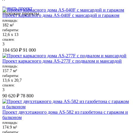
Купить проект
Похожие проекты
Проект каркасного дома AS-040F с мансардой и гаражом
площадь:
182 м²
габариты:
12,6 х 13
спален:
3
104 650 ₽
91 000
Проект каркасного дома AS-277F с подвалом и мансардой
площадь:
157.7 м²
габариты:
13,6 х 20,7
спален:
3
90 620 ₽
78 800
Проект двухэтажного дома AS-582 из газобетона с гаражом и
балконом
площадь:
174.9 м²
габариты: