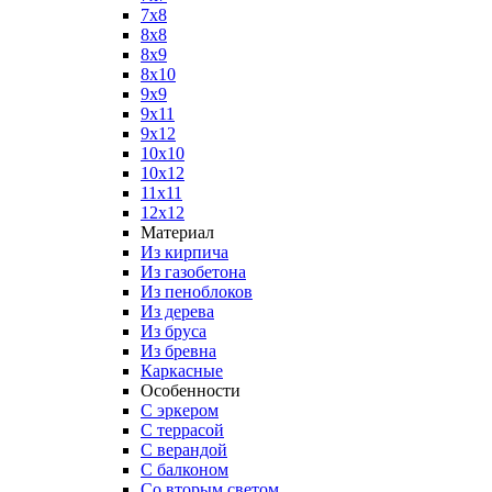
7х8
8х8
8х9
8х10
9х9
9х11
9х12
10х10
10х12
11х11
12х12
Материал
Из кирпича
Из газобетона
Из пеноблоков
Из дерева
Из бруса
Из бревна
Каркасные
Особенности
С эркером
С террасой
С верандой
С балконом
Со вторым светом