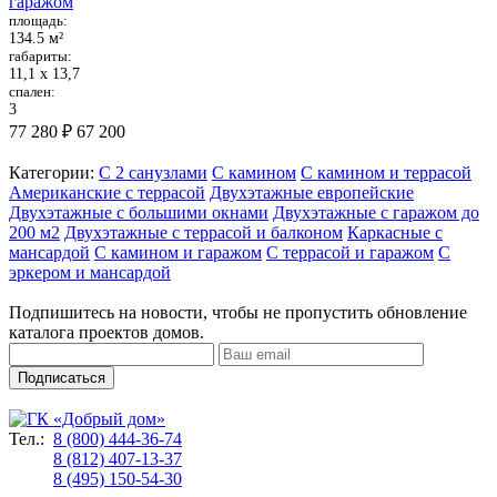
гаражом
площадь:
134.5 м²
габариты:
11,1 х 13,7
спален:
3
77 280 ₽
67 200
Категории:
С 2 санузлами
С камином
С камином и террасой
Американские с террасой
Двухэтажные европейские
Двухэтажные с большими окнами
Двухэтажные с гаражом до
200 м2
Двухэтажные с террасой и балконом
Каркасные с
мансардой
С камином и гаражом
С террасой и гаражом
С
эркером и мансардой
Подпишитесь на новости, чтобы не пропустить обновление
каталога проектов домов.
Подписаться
Тел.:
8 (800) 444-36-74
8 (812) 407-13-37
8 (495) 150-54-30