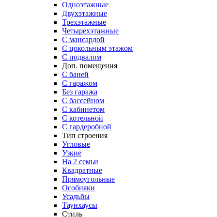
Одноэтажные
Двухэтажные
Трехэтажные
Четырехэтажные
С мансардой
С цокольным этажом
С подвалом
Доп. помещения
С баней
С гаражом
Без гаража
С бассейном
С кабинетом
С котельной
С гардеробной
Тип строения
Угловые
Узкие
На 2 семьи
Квадратные
Прямоугольные
Особняки
Усадьбы
Таунхаусы
Стиль