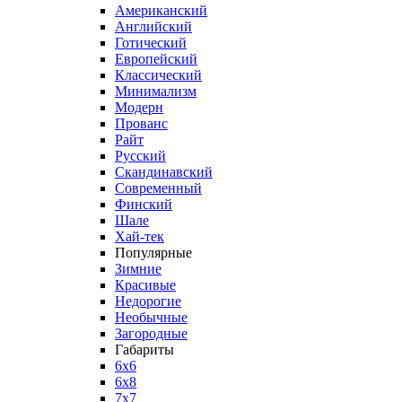
Американский
Английский
Готический
Европейский
Классический
Минимализм
Модерн
Прованс
Райт
Русский
Скандинавский
Современный
Финский
Шале
Хай-тек
Популярные
Зимние
Красивые
Недорогие
Необычные
Загородные
Габариты
6х6
6х8
7х7