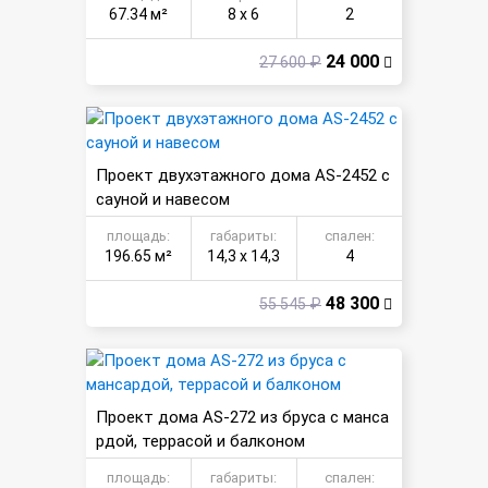
67.34 м²
8 х 6
2
24 000
27 600 ₽
Проект двухэтажного дома AS-2452 c
сауной и навесом
площадь:
габариты:
спален:
196.65 м²
14,3 х 14,3
4
48 300
55 545 ₽
Проект дома AS-272 из бруса с манса
рдой, террасой и балконом
площадь:
габариты:
спален: