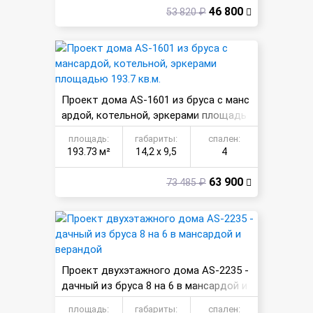
46 800
53 820 ₽
Проект дома AS-1601 из бруса с манс
ардой, котельной, эркерами площадь
ю 193.7 кв.м.
площадь:
габариты:
спален:
193.73 м²
14,2 х 9,5
4
63 900
73 485 ₽
Проект двухэтажного дома AS-2235 -
дачный из бруса 8 на 6 в мансардой и
верандой
площадь:
габариты:
спален: