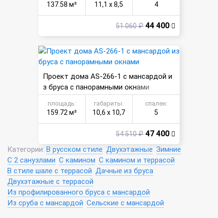
137.58 м²
11,1 х 8,5
4
44 400
51 060 ₽
Проект дома AS-266-1 с мансардой и
з бруса с панорамными окнами
площадь:
габариты:
спален:
159.72 м²
10,6 х 10,7
5
47 400
54 510 ₽
Категории:
В русском стиле
Двухэтажные
Зимние
С 2 санузлами
С камином
С камином и террасой
В стиле шале с террасой
Дачные из бруса
Двухэтажные с террасой
Из профилированного бруса с мансардой
Из сруба с мансардой
Сельские с мансардой