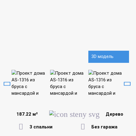
3D модель
187.22 м²
Дерево
3 спальни
Без гаража