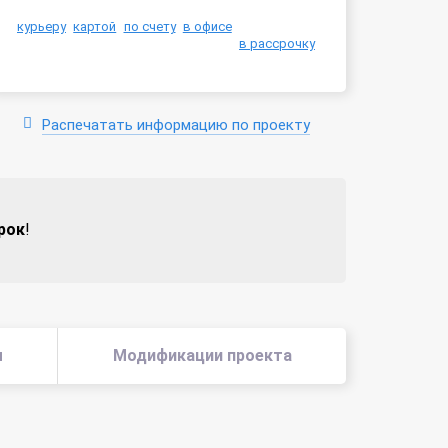
курьеру
картой
по счету
в офисе
в рассрочку
Распечатать информацию по проекту
рок
!
ы
Модификации проекта