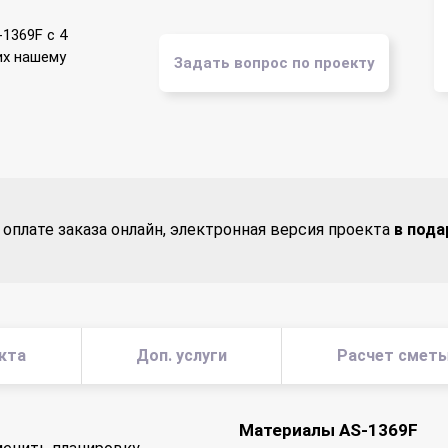
1369F с 4
их нашему
Задать вопрос по проекту
 оплате заказа онлайн, электронная версия проекта
в пода
кта
Доп. услуги
Расчет смет
Материалы AS-1369F