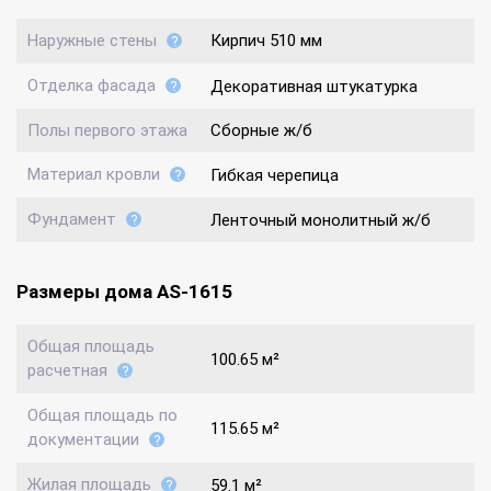
Наружные стены
Кирпич 510 мм
Отделка фасада
Декоративная штукатурка
Полы первого этажа
Сборные ж/б
Материал кровли
Гибкая черепица
Фундамент
Ленточный монолитный ж/б
Размеры дома AS-1615
Общая площадь
100.65 м²
расчетная
Общая площадь по
115.65 м²
документации
Жилая площадь
59.1 м²