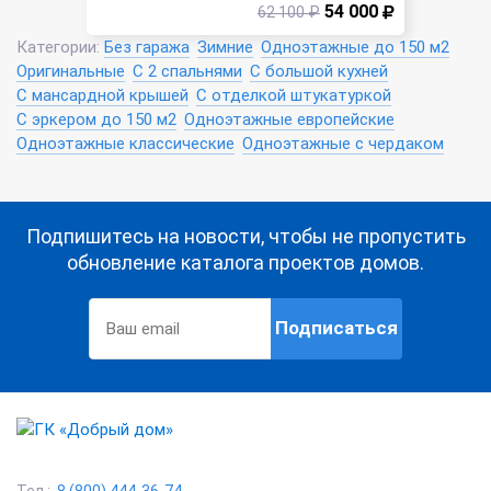
54 000
62 100 ₽
Категории:
Без гаража
Зимние
Одноэтажные до 150 м2
Оригинальные
С 2 спальнями
С большой кухней
С мансардной крышей
С отделкой штукатуркой
С эркером до 150 м2
Одноэтажные европейские
Одноэтажные классические
Одноэтажные с чердаком
Подпишитесь на новости, чтобы не пропустить
обновление каталога проектов домов.
Подписаться