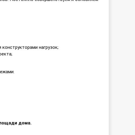
и конструкторами нагрузок;
оекта;
тежами.
площади дома.