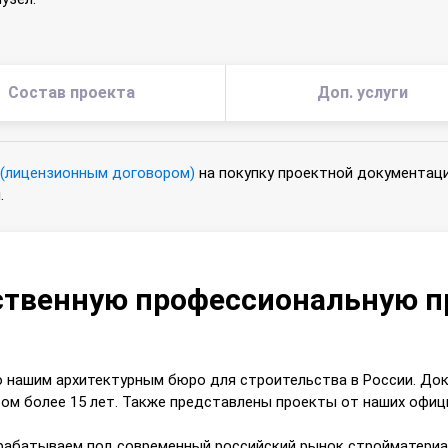
Состав проекта
Доп. услуги
 (лицензионным договором)
на покупку проектной документаци
.
ественную профессиональную 
о нашим архитектурным бюро для строительства в России. Д
м более 15 лет. Также представлены проекты от наших офици
рабатываем под современный российский рынок стройматериа