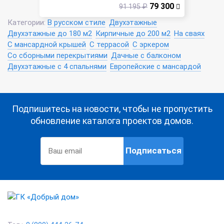
79 300
91 195 ₽
Категории:
В русском стиле
Двухэтажные
Двухэтажные до 180 м2
Кирпичные до 200 м2
На сваях
С мансардной крышей
С террасой
С эркером
Со сборными перекрытиями
Дачные с балконом
Двухэтажные с 4 спальнями
Европейские с мансардой
Подпишитесь на новости, чтобы не пропустить
обновление каталога проектов домов.
Подписаться