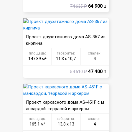
64 900
74 635 ₽
Проект двухэтажного дома AS-367 из
кирпича
площадь:
габариты:
спален:
147.89 м²
11,3 х 10,7
4
47 400
54 510 ₽
Проект каркасного дома AS-451F с м
ансардой, террасой и эркером
площадь:
габариты:
спален:
165.1 м²
13,8 х 13
4