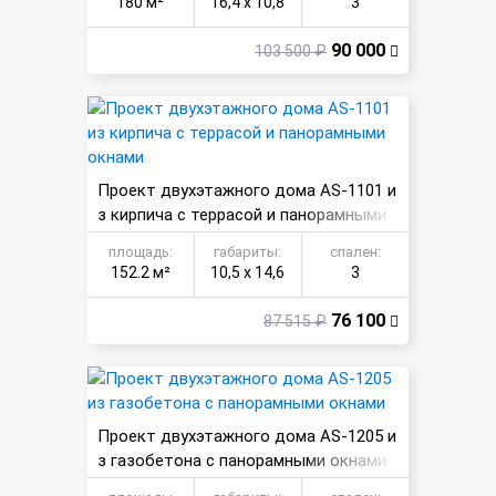
180 м²
16,4 х 10,8
3
90 000
103 500 ₽
Проект двухэтажного дома AS-1101 и
з кирпича с террасой и панорамными
окнами
площадь:
габариты:
спален:
152.2 м²
10,5 х 14,6
3
76 100
87 515 ₽
Проект двухэтажного дома AS-1205 и
з газобетона с панорамными окнами