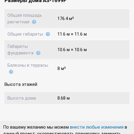
Размеры дома AS-1699F
Общая площадь
176.4 м²
расчетная
Общие габариты
11.6 м × 11.6 м
Габариты
10.6 м × 10.6 м
фундамента
Балконы и террасы
8 м²
Высота этажей:
Высота дома
8.68 м
По вашему желанию мы можем
внести любые изменения
в
данный проект: скорректировать планировку, заменить