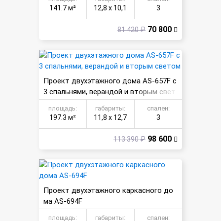
141.7 м²
12,8 х 10,1
3
70 800
81 420 ₽
Проект двухэтажного дома AS-657F с
3 спальнями, верандой и вторым свет
ом
площадь:
габариты:
спален:
197.3 м²
11,8 х 12,7
3
98 600
113 390 ₽
Проект двухэтажного каркасного до
ма AS-694F
площадь:
габариты:
спален: