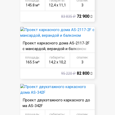
площадь:
габариты:
спален:
145.8 м²
12,4 х 11,1
3
72 900
83 835 ₽
Проект каркасного дома AS-2117-2F
с мансардой, верандой и балконом
площадь:
габариты:
спален:
165.5 м²
14,2 х 10,2
3
82 800
95 220 ₽
Проект двухэтажного каркасного до
ма AS-342F
площадь:
габариты:
спален: