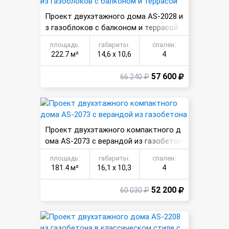
Проект двухэтажного дома AS-2028 и
з газоблоков с балконом и террасой
площадь:
габариты:
спален:
222.7 м²
14,6 х 10,6
4
57 600
66 240 ₽
Проект двухэтажного компактного д
ома AS-2073 с верандой из газобетон
а
площадь:
габариты:
спален:
181.4 м²
16,1 х 10,3
4
52 200
60 030 ₽