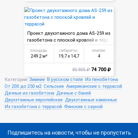
Проект двухэтажного дома AS-259 из
газобетона с плоской кровлей и терр
асой
площадь:
габариты:
спален:
249.2 м²
19,7 х 14,7
4
74 700
85 905 ₽
Категории:
Зимние
В русском стиле
Из пенобетона
От 200 до 250 м2
Сельские
Американские с террасой
Дачные из газобетона
Дачные с баней
Двухэтажные европейские
Двухэтажные каменные
Из газобетона с террасой
Финские с сауной
Подпишитесь на новости, чтобы не пропустить