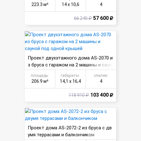
223.3 м²
14 х 10,6
4
57 600
66 240 ₽
Проект двухэтажного дома AS-2070 и
з бруса с гаражом на 2 машины и саун
ой под одной крышей
площадь:
габариты:
спален:
206.9 м²
14,1 х 16,4
4
103 400
118 910 ₽
Проект дома AS-2072-2 из бруса с дв
умя террасами и балкончиком