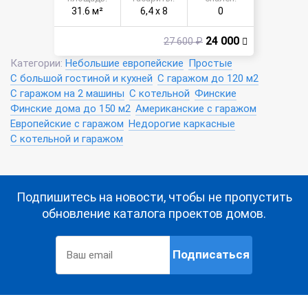
31.6 м²
6,4 х 8
0
24 000
27 600 ₽
Категории:
Небольшие европейские
Простые
С большой гостиной и кухней
С гаражом до 120 м2
С гаражом на 2 машины
С котельной
Финские
Финские дома до 150 м2
Американские с гаражом
Европейские с гаражом
Недорогие каркасные
С котельной и гаражом
Подпишитесь на новости, чтобы не пропустить
обновление каталога проектов домов.
Подписаться