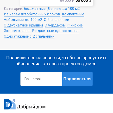
60 000
69 000 ₽
Категории:
Бюджетные
Дачные до 100 м2
Из керамзитобетонных блоков
Компактные
Небольшие до 100 м2
С 2 спальнями
С двускатной крышей
С чердаком
Финские
Эконом класса
Бюджетные одноэтажные
Одноэтажные с 2 спальнями
Подпишитесь на новости, чтобы не пропустить
обновление каталога проектов домов.
Подписаться