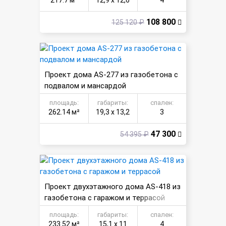
217.7 м²
12,9 х 12,6
4
108 800
125 120 ₽
Проект дома AS-277 из газобетона с
подвалом и мансардой
площадь:
габариты:
спален:
262.14 м²
19,3 х 13,2
3
47 300
54 395 ₽
Проект двухэтажного дома AS-418 из
газобетона с гаражом и террасой
площадь:
габариты:
спален:
233.52 м²
15,1 х 11
4