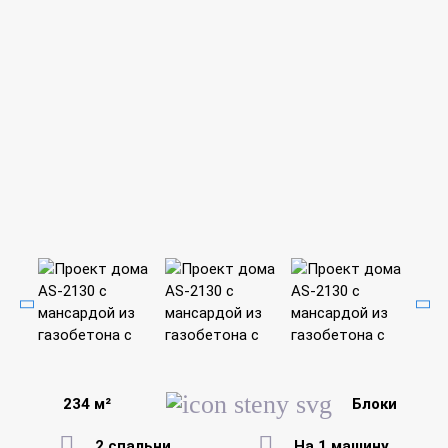
234 м²
Блоки
2 спальни
На 1 машину