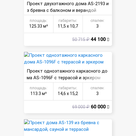
Проект двухэтажного дома AS-2193 и
з бревна с балконом и верандой
площадь:
габариты:
спален:
125.33 м²
11,5 х 10,7
3
44 100
50 715 ₽
Проект одноэтажного каркасного до
ма AS-1096F с террасой и эркером
площадь:
габариты:
спален:
113.3 м²
14,6 х 15,2
3
60 000
69 000 ₽