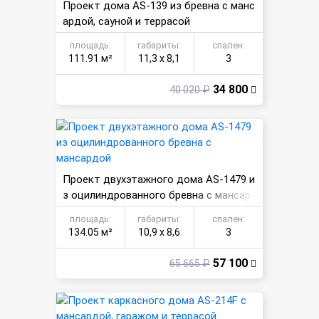
Проект дома AS-139 из бревна с манс
ардой, сауной и террасой
площадь:
габариты:
спален:
111.91 м²
11,3 х 8,1
3
34 800
40 020 ₽
Проект двухэтажного дома AS-1479 и
з оцилиндрованного бревна с мансар
дой
площадь:
габариты:
спален:
134.05 м²
10,9 х 8,6
3
57 100
65 665 ₽