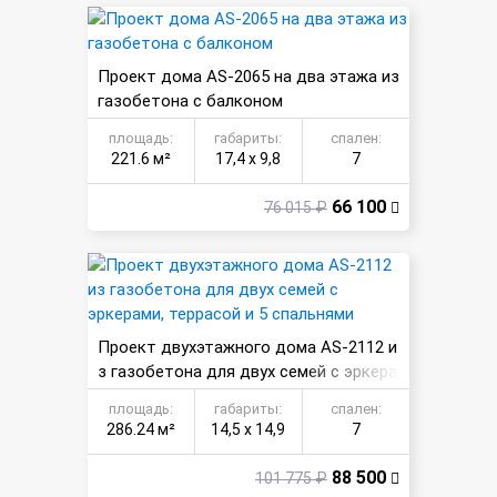
Проект дома AS-2065 на два этажа из
газобетона с балконом
площадь:
габариты:
спален:
221.6 м²
17,4 х 9,8
7
66 100
76 015 ₽
Проект двухэтажного дома AS-2112 и
з газобетона для двух семей с эркера
ми, террасой и 5 спальнями
площадь:
габариты:
спален:
286.24 м²
14,5 х 14,9
7
88 500
101 775 ₽