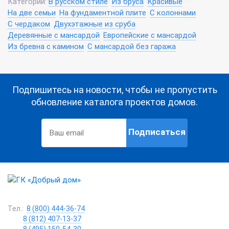
Категории:
В русском стиле
Из бруса
Красивые
На две семьи
На фундаментной плите
С колоннами
С чердаком
Двухэтажные из сруба
Деревянные с мансардой
Европейские с мансардой
Из бревна с камином
С мансардой без гаража
Подпишитесь на новости, чтобы не пропустить
обновление каталога проектов домов.
Подписаться
Тел.:
8 (800) 444-36-74
8 (812) 407-13-37
8 (495) 150-54-30