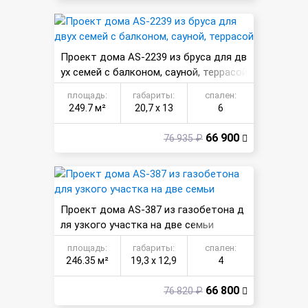
Проект дома AS-2239 из бруса для дв
ух семей с балконом, сауной, террасой
площадь:
габариты:
спален:
249.7 м²
20,7 х 13
6
66 900
76 935 ₽
Проект дома AS-387 из газобетона д
ля узкого участка на две семьи
площадь:
габариты:
спален:
246.35 м²
19,3 х 12,9
4
66 800
76 820 ₽