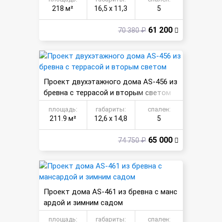
218 м²
16,5 х 11,3
5
61 200
70 380 ₽
Проект двухэтажного дома AS-456 из
бревна с террасой и вторым светом
площадь:
габариты:
спален:
211.9 м²
12,6 х 14,8
5
65 000
74 750 ₽
Проект дома AS-461 из бревна с манс
ардой и зимним садом
площадь:
габариты:
спален: