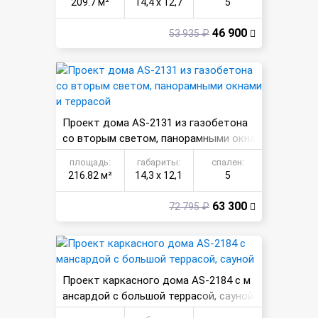
209.7 м²
14,4 х 12,7
5
46 900
53 935 ₽
Проект дома AS-2131 из газобетона
со вторым светом, панорамными окна
ми и террасой
площадь:
габариты:
спален:
216.82 м²
14,3 х 12,1
5
63 300
72 795 ₽
Проект каркасного дома AS-2184 с м
ансардой с большой террасой, сауной