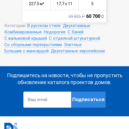
227.3 м²
17,7 х 11
5
60 700
69 805 ₽
Категории:
В русском стиле
Двухэтажные
Комбинированные
Недорогие
С баней
С вальмовой крышей
С отделкой штукатуркой
Со сборными перекрытиями
Элитные
Большие с мансардой
Двухэтажные европейские
Подпишитесь на новости, чтобы не пропустить
обновление каталога проектов домов.
Подписаться