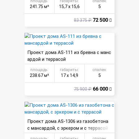
площадь:
габариты:
спален:
241.75 м²
15,7 х 15,6
5
72 500
83 375 ₽
Проект дома AS-111 из бревна с манс
ардой и террасой
площадь:
габариты:
спален:
238.67 м²
17 х 14,9
5
66 000
75 900 ₽
Проект дома AS-1306 из газобетона
с мансардой, с эркером и с террасой
площадь:
габариты:
спален: