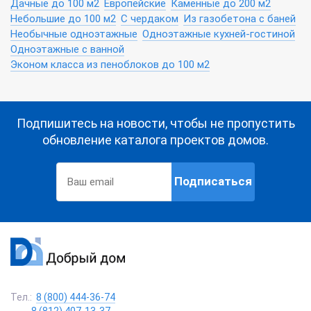
Дачные до 100 м2
Европейские
Каменные до 200 м2
Небольшие до 100 м2
С чердаком
Из газобетона с баней
Необычные одноэтажные
Одноэтажные кухней-гостиной
Одноэтажные с ванной
Эконом класса из пеноблоков до 100 м2
Подпишитесь на новости, чтобы не пропустить
обновление каталога проектов домов.
Подписаться
Тел.:
8 (800) 444-36-74
8 (812) 407-13-37