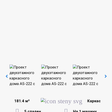
181.4 м²
Каркас
5 спален
На 1 машину