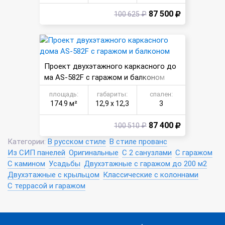
87 500
100 625 ₽
Проект двухэтажного каркасного до
ма AS-582F с гаражом и балконом
площадь:
габариты:
спален:
174.9 м²
12,9 х 12,3
3
87 400
100 510 ₽
Категории:
В русском стиле
В стиле прованс
Из СИП панелей
Оригинальные
С 2 санузлами
С гаражом
С камином
Усадьбы
Двухэтажные с гаражом до 200 м2
Двухэтажные с крыльцом
Классические с колоннами
С террасой и гаражом