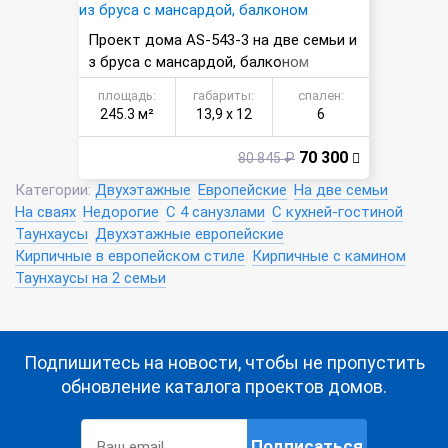
Проект дома AS-543-3 на две семьи и
з бруса с мансардой, балконом
площадь:
габариты:
спален:
245.3 м²
13,9 х 12
6
70 300
80 845 ₽
Категории:
Двухэтажные
Европейские
На две семьи
На сваях
Недорогие
С 4 санузлами
С кухней-гостиной
Таунхаусы
Двухэтажные европейские
Кирпичные в европейском стиле
Кирпичные с камином
Таунхаусы на 2 семьи
Подпишитесь на новости, чтобы не пропустить
обновление каталога проектов домов.
Подписаться