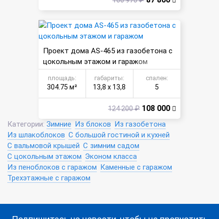
Проект дома AS-465 из газобетона с
цокольным этажом и гаражом
площадь:
габариты:
спален:
304.75 м²
13,8 х 13,8
5
108 000
124 200 ₽
Категории:
Зимние
Из блоков
Из газобетона
Из шлакоблоков
С большой гостиной и кухней
С вальмовой крышей
С зимним садом
С цокольным этажом
Эконом класса
Из пеноблоков с гаражом
Каменные с гаражом
Трехэтажные с гаражом