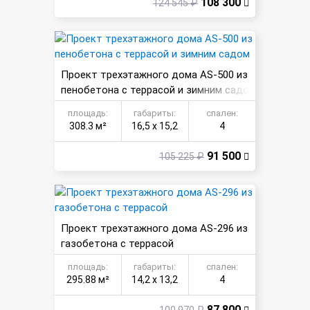
108 300
124 545 ₽
Проект трехэтажного дома AS-500 из
пенобетона с террасой и зимним садо
м
площадь:
габариты:
спален:
308.3 м²
16,5 х 15,2
4
91 500
105 225 ₽
Проект трехэтажного дома AS-296 из
газобетона с террасой
площадь:
габариты:
спален:
295.88 м²
14,2 х 13,2
4
87 800
100 970 ₽