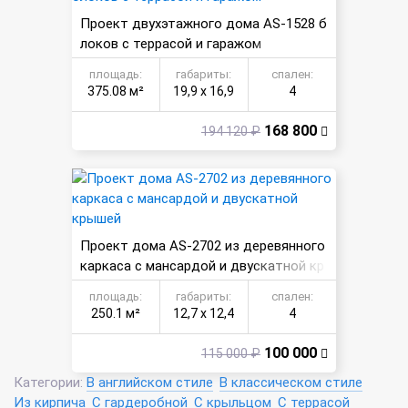
Проект двухэтажного дома AS-1528 б
локов с террасой и гаражом
площадь:
габариты:
спален:
375.08 м²
19,9 х 16,9
4
168 800
194 120 ₽
Проект дома AS-2702 из деревянного
каркаса с мансардой и двускатной кр
ышей
площадь:
габариты:
спален:
250.1 м²
12,7 х 12,4
4
100 000
115 000 ₽
Категории:
В английском стиле
В классическом стиле
Из кирпича
С гардеробной
С крыльцом
С террасой