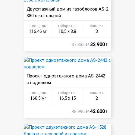
Двухэтажный дом из газоблоков AS-2
380 с котельной
площадь:
габариты:
спален:
116.46 м²
10,5 х 8,8
3
32 900
37 835 ₽
Проект одноэтажного дома AS-2442
с подвалом
площадь:
габариты:
спален:
160.5 м²
16,5 х 15
2
42 600
48 990 ₽