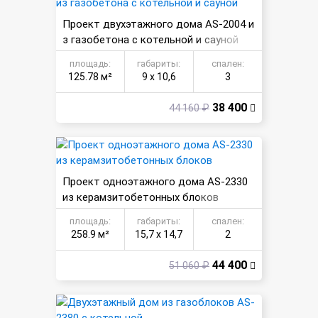
Проект двухэтажного дома AS-2004 и
з газобетона с котельной и сауной
площадь:
габариты:
спален:
125.78 м²
9 х 10,6
3
38 400
44 160 ₽
Проект одноэтажного дома AS-2330
из керамзитобетонных блоков
площадь:
габариты:
спален:
258.9 м²
15,7 х 14,7
2
44 400
51 060 ₽