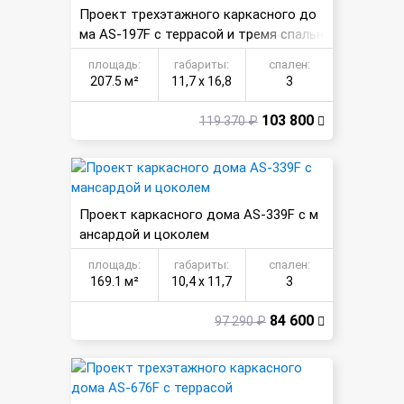
Проект трехэтажного каркасного до
ма AS-197F с террасой и тремя спальн
ями
площадь:
габариты:
спален:
207.5 м²
11,7 х 16,8
3
103 800
119 370 ₽
Проект каркасного дома AS-339F с м
ансардой и цоколем
площадь:
габариты:
спален:
169.1 м²
10,4 х 11,7
3
84 600
97 290 ₽