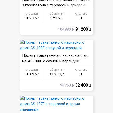
з газобетона с террасой и эркером
площадь:
габариты:
спален:
182.3 м²
9 х 16,5
3
91 200
104 880 ₽
Проект трехэтажного каркасного до
ма AS-188F с сауной и верандой
площадь:
габариты:
спален:
164.9 м²
9,1 х 13,7
3
82 400
94 760 ₽