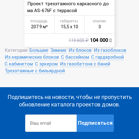
Проект трехэтажного каркасного до
ма AS-676F с террасой
площадь:
габариты:
спален:
207.9 м²
15,5 х 10
3
104 000
119 600 ₽
Категории:
Большие
Зимние
Из блоков
Из газоблоков
Из керамических блоков
С бассейном
С гардеробной
С кабинетом
С эркером
Из газобетона с баней
Трехэтажные с бильярдной
Подпишитесь на новости, чтобы не пропустить
обновление каталога проектов домов.
Подписаться