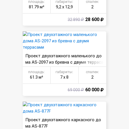
площадь:
габариты:
спален:
81.79 м²
9,2 х 12,9
2
28 600
32 890 ₽
Проект двухэтажного маленького до
ма AS-2097 из бревна с двумя терраса
ми
площадь:
габариты:
спален:
61.3 м²
7 х 8
2
60 000
69 000 ₽
Проект двухэтажного каркасного до
ма AS-877F