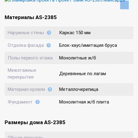
Материалы AS-2385
Наружные стены
Каркас 150 мм
Отделка фасада
Блок-хаус/имитация бруса
Полы первого этажа
Монолитные ж/б
Межэтажные
Деревянные по лагам
перекрытия
Материал кровли
Металлочерепица
Фундамент
Монолитная ж/б плита
Размеры дома AS-2385
Общая площадь