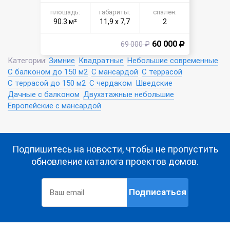
площадь:
габариты:
спален:
90.3 м²
11,9 х 7,7
2
60 000
69 000 ₽
Категории:
Зимние
Квадратные
Небольшие современные
С балконом до 150 м2
С мансардой
С террасой
С террасой до 150 м2
С чердаком
Шведские
Дачные с балконом
Двухэтажные небольшие
Европейские с мансардой
Подпишитесь на новости, чтобы не пропустить
обновление каталога проектов домов.
Подписаться