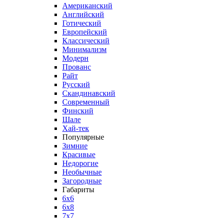
Американский
Английский
Готический
Европейский
Классический
Минимализм
Модерн
Прованс
Райт
Русский
Скандинавский
Современный
Финский
Шале
Хай-тек
Популярные
Зимние
Красивые
Недорогие
Необычные
Загородные
Габариты
6x6
6x8
7x7