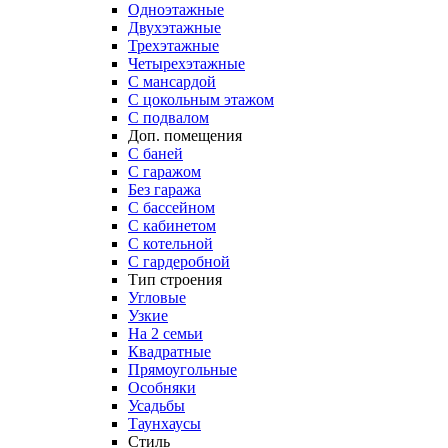
Одноэтажные
Двухэтажные
Трехэтажные
Четырехэтажные
С мансардой
С цокольным этажом
С подвалом
Доп. помещения
С баней
С гаражом
Без гаража
С бассейном
С кабинетом
С котельной
С гардеробной
Тип строения
Угловые
Узкие
На 2 семьи
Квадратные
Прямоугольные
Особняки
Усадьбы
Таунхаусы
Стиль