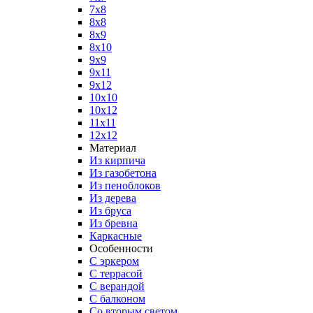
7x8
8x8
8x9
8x10
9x9
9x11
9x12
10x10
10x12
11x11
12x12
Материал
Из кирпича
Из газобетона
Из пеноблоков
Из дерева
Из бруса
Из бревна
Каркасные
Особенности
С эркером
С террасой
С верандой
С балконом
Со вторым светом