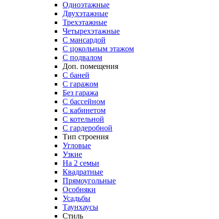
Одноэтажные
Двухэтажные
Трехэтажные
Четырехэтажные
С мансардой
С цокольным этажом
С подвалом
Доп. помещения
С баней
С гаражом
Без гаража
С бассейном
С кабинетом
С котельной
С гардеробной
Тип строения
Угловые
Узкие
На 2 семьи
Квадратные
Прямоугольные
Особняки
Усадьбы
Таунхаусы
Стиль