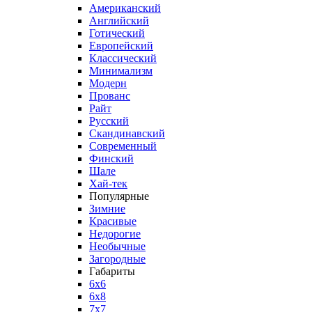
Американский
Английский
Готический
Европейский
Классический
Минимализм
Модерн
Прованс
Райт
Русский
Скандинавский
Современный
Финский
Шале
Хай-тек
Популярные
Зимние
Красивые
Недорогие
Необычные
Загородные
Габариты
6x6
6x8
7x7