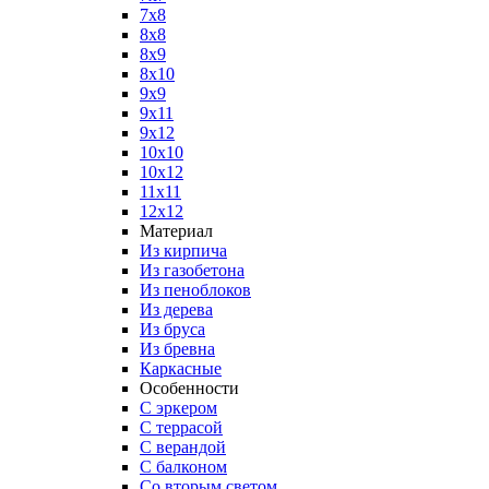
7x8
8x8
8x9
8x10
9x9
9x11
9x12
10x10
10x12
11x11
12x12
Материал
Из кирпича
Из газобетона
Из пеноблоков
Из дерева
Из бруса
Из бревна
Каркасные
Особенности
С эркером
С террасой
С верандой
С балконом
Со вторым светом