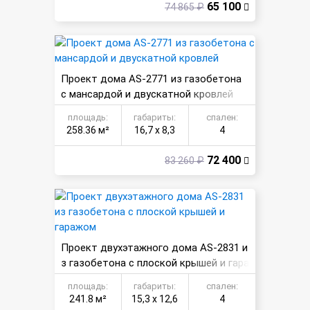
65 100
74 865 ₽
Проект дома AS-2771 из газобетона
с мансардой и двускатной кровлей
площадь:
габариты:
спален:
258.36 м²
16,7 х 8,3
4
72 400
83 260 ₽
Проект двухэтажного дома AS-2831 и
з газобетона с плоской крышей и гара
жом
площадь:
габариты:
спален:
241.8 м²
15,3 х 12,6
4