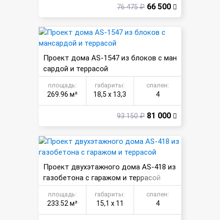
66 500
76 475 ₽
Проект дома AS-1547 из блоков с ман
сардой и террасой
площадь:
габариты:
спален:
269.96 м²
18,5 х 13,3
4
81 000
93 150 ₽
Проект двухэтажного дома AS-418 из
газобетона с гаражом и террасой
площадь:
габариты:
спален:
233.52 м²
15,1 х 11
4