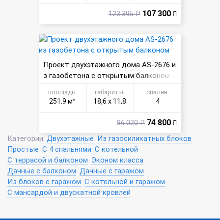
107 300
123 395 ₽
Проект двухэтажного дома AS-2676 и
з газобетона с открытым балконом
площадь:
габариты:
спален:
251.9 м²
18,6 х 11,8
4
74 800
86 020 ₽
Категории:
Двухэтажные
Из газосиликатных блоков
Простые
С 4 спальнями
С котельной
С террасой и балконом
Эконом класса
Дачные с балконом
Дачные с гаражом
Из блоков с гаражом
С котельной и гаражом
С мансардой и двускатной кровлей