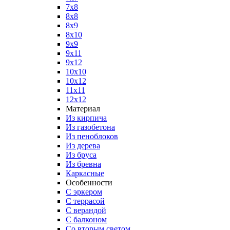
7x8
8x8
8x9
8x10
9x9
9x11
9x12
10x10
10x12
11x11
12x12
Материал
Из кирпича
Из газобетона
Из пеноблоков
Из дерева
Из бруса
Из бревна
Каркасные
Особенности
С эркером
С террасой
С верандой
С балконом
Со вторым светом