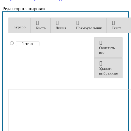
Редактор планировок
Курсор
Кисть
Линия
Прямоугольник
Текст
1 этаж
Очистить
все
Удалить
выбранные