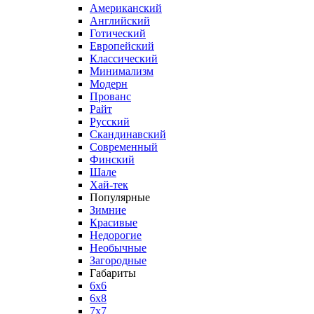
Американский
Английский
Готический
Европейский
Классический
Минимализм
Модерн
Прованс
Райт
Русский
Скандинавский
Современный
Финский
Шале
Хай-тек
Популярные
Зимние
Красивые
Недорогие
Необычные
Загородные
Габариты
6x6
6x8
7x7