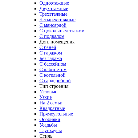
Одноэтажные
Двухэтажные
Трехэтажные
Четырехэтажные
С мансардой
С цокольным этажом
С подвалом
Доп. помещения
С баней
С гаражом
Без гаража
С бассейном
С кабинетом
С котельной
С гардеробной
Тип строения
Угловые
Узкие
На 2 семьи
Квадратные
Прямоугольные
Особняки
Усадьбы
Таунхаусы
Стиль