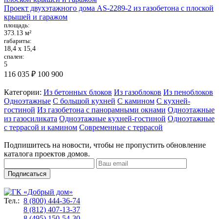
Проект двухэтажного дома AS-2289-2 из газобетона с плоской
крышей и гаражом
площадь:
373.13 м²
габариты:
18,4 х 15,4
спален:
5
116 035 ₽
100 900
Категории:
Из бетонных блоков
Из газоблоков
Из пеноблоков
Одноэтажные
С большой кухней
С камином
С кухней-
гостиной
Из газобетона с панорамными окнами
Одноэтажные
из газосиликата
Одноэтажные кухней-гостиной
Одноэтажные
с террасой и камином
Современные с террасой
Подпишитесь на новости, чтобы не пропустить обновление
каталога проектов домов.
Подписаться
Тел.:
8 (800) 444-36-74
8 (812) 407-13-37
8 (495) 150-54-30