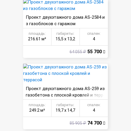
Проект двухэтажного дома AS-2584 и
з газоблоков с гаражом
площадь:
габариты:
спален:
216.61 м²
15,5 х 13,2
4
55 700
64 055 ₽
Проект двухэтажного дома AS-259 из
газобетона с плоской кровлей и терр
асой
площадь:
габариты:
спален:
249.2 м²
19,7 х 14,7
4
74 700
85 905 ₽