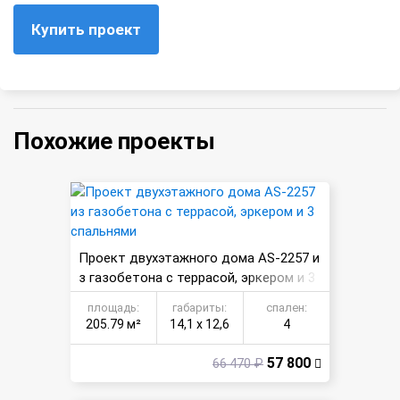
Купить проект
Похожие проекты
Проект двухэтажного дома AS-2257 и
з газобетона с террасой, эркером и 3
спальнями
площадь:
габариты:
спален:
205.79 м²
14,1 х 12,6
4
57 800
66 470 ₽