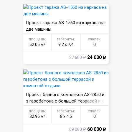
Проект гаража AS-1560 из каркаса на
две машины
площадь:
габариты:
спален:
52.05 м²
9,2 х 7,4
0
24 000
27 600 ₽
Проект банного комплекса AS-2850 и
з газобетона с большой террасой и к
омнатой отдыха
площадь:
габариты:
спален:
32.95 м²
8 х 4,5
0
60 000
69 000 ₽