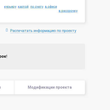
курьеру
картой
по счету
в офисе
в рассрочку
Распечатать информацию по проекту
рок
!
ы
Модификации проекта