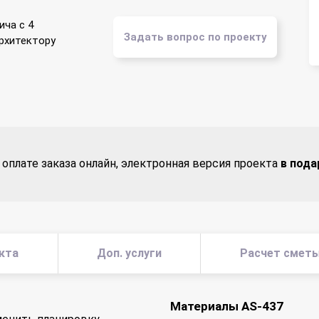
ича с 4
Задать вопрос по проекту
архитектору
 оплате заказа онлайн, электронная версия проекта
в пода
кта
Доп. услуги
Расчет смет
Материалы AS-437