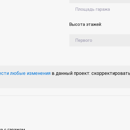
Площадь гаража
Высота этажей:
Первого
ести любые изменения
в данный проект: скорректировать 
а с гаражом.