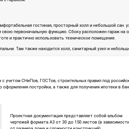
мфортабельная гостиная, просторный холл и небольшой сан. уз
м свою первоначальную функцию. Сбоку расположен гараж на о
тоте и практично использовать техническое помещение.
альни. Там также находится холл, санитарный узел и небольш
 с учетом СНиПов, ГОСТов, строительных правил под российс
 оформления постройки, а также для получения ипотеки в бан
Проектная документация представляет собой альбом
чертежей формата А3 от 30 до 150 листов (в зависимост
от размера дома и сложности конструкций).