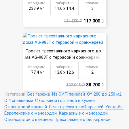
площадь:
габариты:
спален:
233.9 м²
11,6 х 14,4
3
117 000
134 550 ₽
Проект трехэтажного каркасного до
ма AS-983F с террасой и оранжереей
площадь:
габариты:
спален:
177.4 м²
13,8 х 12,6
2
88 700
102 005 ₽
Категории:
Без гаража
Из СИП панелей
От 200 до 250 м2
С 4 спальнями
С большой гостиной и кухней
С вальмовой крышей
С четырехскатной крышей
Усадьбы
Европейские с мансардой
Каркасные с мансардой
С мансардой с камином
Трехэтажные с бильярдной