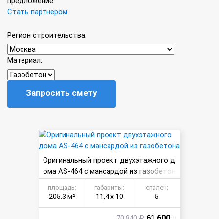
предложение.
Стать партнером
Регион строительства:
Материал:
Запросить смету
Оригинальный проект двухэтажного д
ома AS-464 с мансардой из газобетон
а
площадь:
габариты:
спален:
205.3 м²
11,4 х 10
5
61 600
70 840 ₽