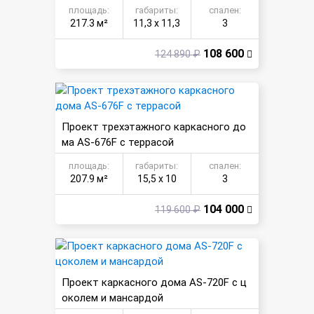
площадь:
габариты:
спален:
217.3 м²
11,3 х 11,3
3
108 600
124 890 ₽
Проект трехэтажного каркасного до
ма AS-676F с террасой
площадь:
габариты:
спален:
207.9 м²
15,5 х 10
3
104 000
119 600 ₽
Проект каркасного дома AS-720F с ц
околем и мансардой