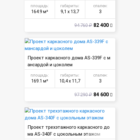
площадь:
габариты:
спален:
164.9 м²
9,1 х 13,7
3
82 400
94 760 ₽
Проект каркасного дома AS-339F с м
ансардой и цоколем
площадь:
габариты:
спален:
169.1 м²
10,4 х 11,7
3
84 600
97 290 ₽
Проект трехэтажного каркасного до
ма AS-340F с цокольным этажом