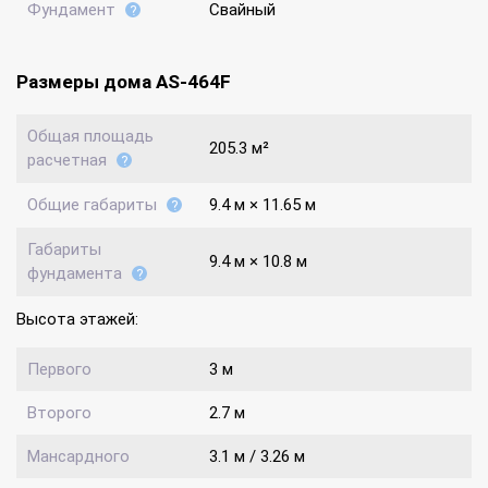
Фундамент
Свайный
Размеры дома AS-464F
Общая площадь
205.3 м²
расчетная
Общие габариты
9.4 м × 11.65 м
Габариты
9.4 м × 10.8 м
фундамента
Высота этажей:
Первого
3 м
Второго
2.7 м
Мансардного
3.1 м / 3.26 м