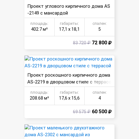
Проект углового кирпичного дома AS
-2149 с мансардой
площадь:
габариты:
спален:
402.7 м²
17,1 х 18,1
5
72 800
83 720 ₽
Проект роскошного кирпичного дома
AS-2219 в дворцовом стиле с террасо
й
площадь:
габариты:
спален:
208.68 м²
17,6 х 15,6
4
60 500
69 575 ₽