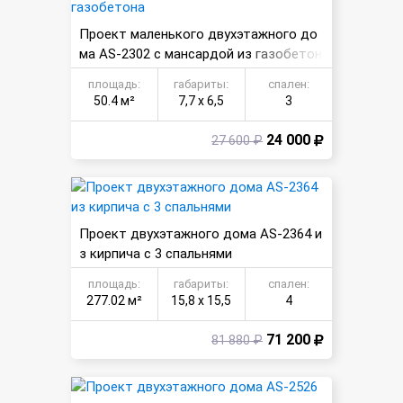
Проект маленького двухэтажного до
ма AS-2302 с мансардой из газобетон
а
площадь:
габариты:
спален:
50.4 м²
7,7 х 6,5
3
24 000
27 600 ₽
Проект двухэтажного дома AS-2364 и
з кирпича с 3 спальнями
площадь:
габариты:
спален:
277.02 м²
15,8 х 15,5
4
71 200
81 880 ₽