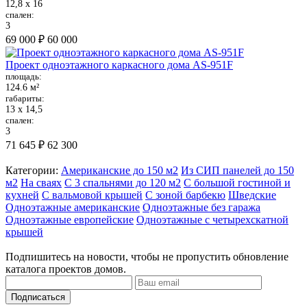
12,8 х 16
спален:
3
69 000 ₽
60 000
Проект одноэтажного каркасного дома AS-951F
площадь:
124.6 м²
габариты:
13 х 14,5
спален:
3
71 645 ₽
62 300
Категории:
Американские до 150 м2
Из СИП панелей до 150
м2
На сваях
С 3 спальнями до 120 м2
С большой гостиной и
кухней
С вальмовой крышей
С зоной барбекю
Шведские
Одноэтажные американские
Одноэтажные без гаража
Одноэтажные европейские
Одноэтажные с четырехскатной
крышей
Подпишитесь на новости, чтобы не пропустить обновление
каталога проектов домов.
Подписаться