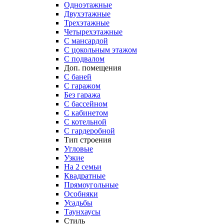
Одноэтажные
Двухэтажные
Трехэтажные
Четырехэтажные
С мансардой
С цокольным этажом
С подвалом
Доп. помещения
С баней
С гаражом
Без гаража
С бассейном
С кабинетом
С котельной
С гардеробной
Тип строения
Угловые
Узкие
На 2 семьи
Квадратные
Прямоугольные
Особняки
Усадьбы
Таунхаусы
Стиль