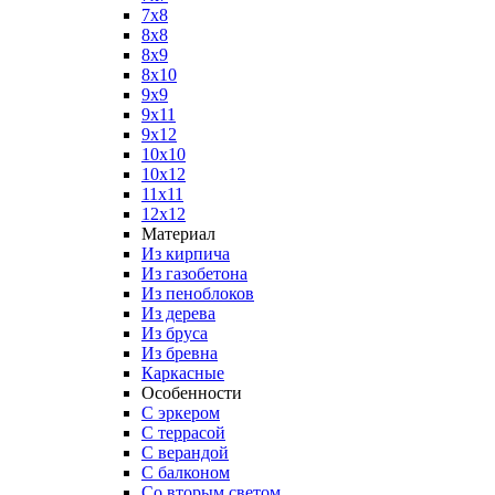
7x8
8x8
8x9
8x10
9x9
9x11
9x12
10x10
10x12
11x11
12x12
Материал
Из кирпича
Из газобетона
Из пеноблоков
Из дерева
Из бруса
Из бревна
Каркасные
Особенности
С эркером
С террасой
С верандой
С балконом
Со вторым светом