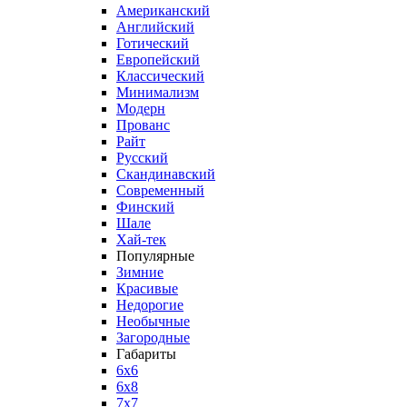
Американский
Английский
Готический
Европейский
Классический
Минимализм
Модерн
Прованс
Райт
Русский
Скандинавский
Современный
Финский
Шале
Хай-тек
Популярные
Зимние
Красивые
Недорогие
Необычные
Загородные
Габариты
6x6
6x8
7x7