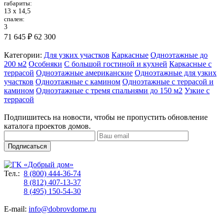
габариты:
13 х 14,5
спален:
3
71 645 ₽
62 300
Категории:
Для узких участков
Каркасные
Одноэтажные до
200 м2
Особняки
С большой гостиной и кухней
Каркасные с
террасой
Одноэтажные американские
Одноэтажные для узких
участков
Одноэтажные с камином
Одноэтажные с террасой и
камином
Одноэтажные с тремя спальнями до 150 м2
Узкие с
террасой
Подпишитесь на новости, чтобы не пропустить обновление
каталога проектов домов.
Подписаться
Тел.:
8 (800) 444-36-74
8 (812) 407-13-37
8 (495) 150-54-30
E-mail:
info@dobrovdome.ru