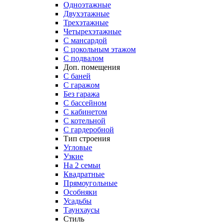
Одноэтажные
Двухэтажные
Трехэтажные
Четырехэтажные
С мансардой
С цокольным этажом
С подвалом
Доп. помещения
С баней
С гаражом
Без гаража
С бассейном
С кабинетом
С котельной
С гардеробной
Тип строения
Угловые
Узкие
На 2 семьи
Квадратные
Прямоугольные
Особняки
Усадьбы
Таунхаусы
Стиль