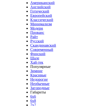
Американский
Английский
Готический
Европейский
Классический
Минимализм
Модерн
Прованс
Райт
Русский
Скандинавский
Современный
Финский
Шале
Хай-тек
Популярные
Зимние
Красивые
Недорогие
Необычные
Загородные
Габариты
6x6
6x8
7x7