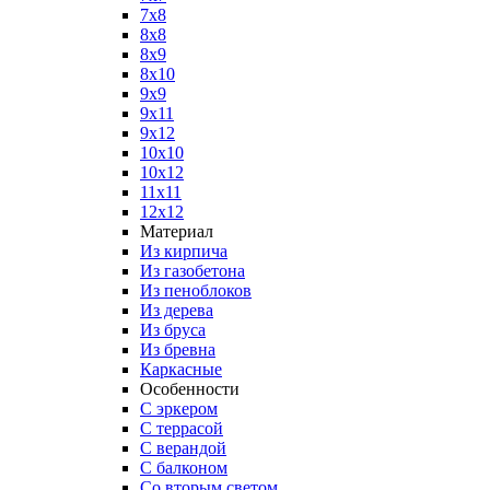
7x8
8x8
8x9
8x10
9x9
9x11
9x12
10x10
10x12
11x11
12x12
Материал
Из кирпича
Из газобетона
Из пеноблоков
Из дерева
Из бруса
Из бревна
Каркасные
Особенности
С эркером
С террасой
С верандой
С балконом
Со вторым светом