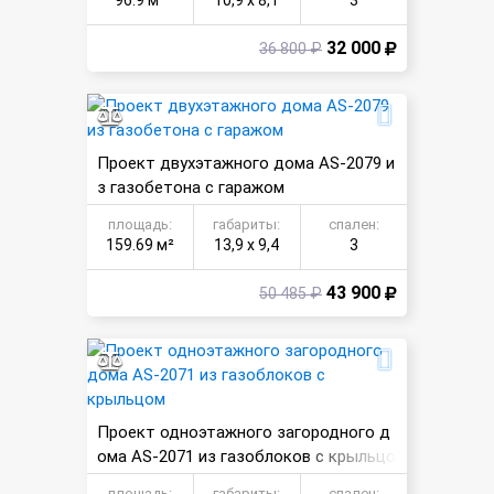
96.9 м²
10,9 х 8,1
3
32 000
36 800 ₽
Проект двухэтажного дома AS-2079 и
з газобетона с гаражом
площадь:
габариты:
спален:
159.69 м²
13,9 х 9,4
3
43 900
50 485 ₽
Проект одноэтажного загородного д
ома AS-2071 из газоблоков с крыльцо
м
площадь:
габариты:
спален: