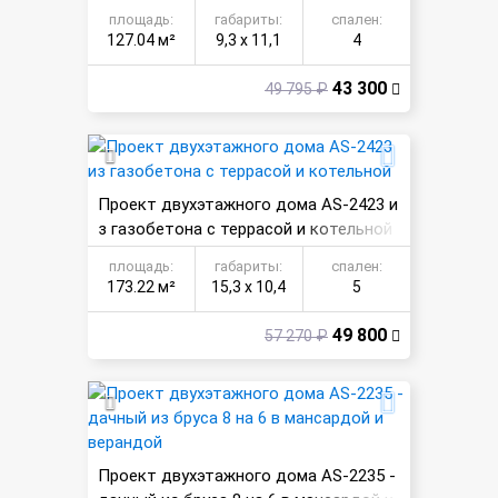
она
площадь:
габариты:
спален:
127.04 м²
9,3 х 11,1
4
43 300
49 795 ₽
Проект двухэтажного дома AS-2423 и
з газобетона с террасой и котельной
площадь:
габариты:
спален:
173.22 м²
15,3 х 10,4
5
49 800
57 270 ₽
Проект двухэтажного дома AS-2235 -