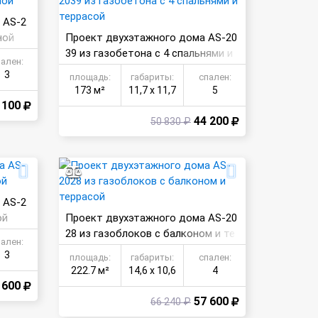
 AS-2
ной
Проект двухэтажного дома AS-20
39 из газобетона с 4 спальнями и
пален:
террасой
3
площадь:
габариты:
спален:
173 м²
11,7 х 11,7
5
 100
44 200
50 830 ₽
 AS-2
ой
Проект двухэтажного дома AS-20
28 из газоблоков с балконом и те
пален:
ррасой
3
площадь:
габариты:
спален:
222.7 м²
14,6 х 10,6
4
 600
57 600
66 240 ₽