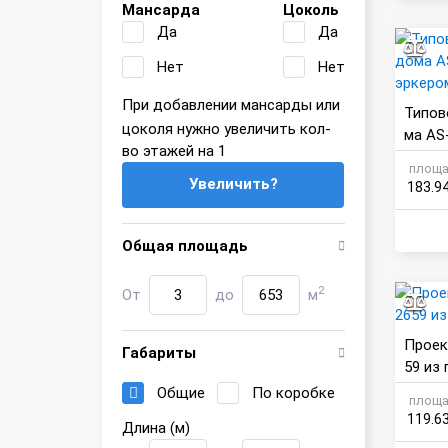
Мансарда
Цоколь
Да
Да
Нет
Нет
При добавлении мансарды или
Типов
цоколя нужно увеличить кол-
ма AS
во этажей на 1
ом и 
площа
Увеличить?
183.9
Общая площадь
2
От
до
м
Проек
Габариты
59 из
Общие
По коробке
площа
119.6
Длина (м)