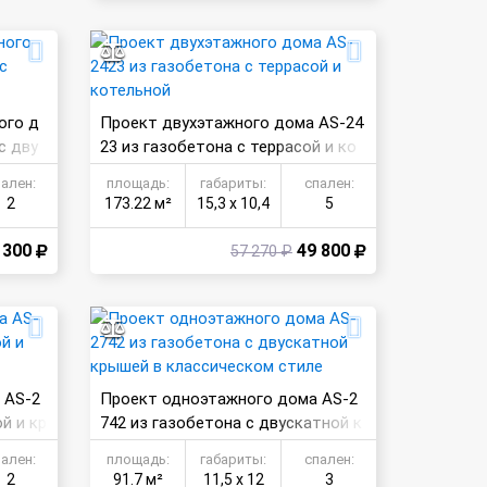
ого д
Проект двухэтажного дома AS-24
с дву
23 из газобетона с террасой и ко
тельной
пален:
площадь:
габариты:
спален:
2
173.22 м²
15,3 х 10,4
5
 300
49 800
57 270 ₽
 AS-2
Проект одноэтажного дома AS-2
й и кр
742 из газобетона с двускатной к
рышей в классическом стиле
пален:
площадь:
габариты:
спален:
2
91.7 м²
11,5 х 12
3