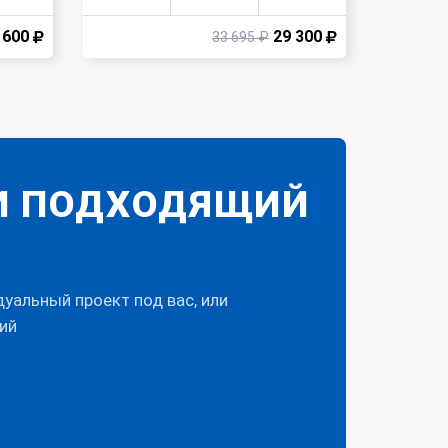
 600
29 300
33 695 ₽
И ПОДХОДЯЩИЙ
альный проект под вас, или
ий