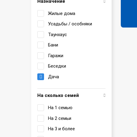
Назначение
Жилые дома
Усадьбы / особняки
Таунхаус
Бани
Гаражи
Беседки
Дача
На сколько семей
На 1 семью
На 2 семьи
На 3 и более