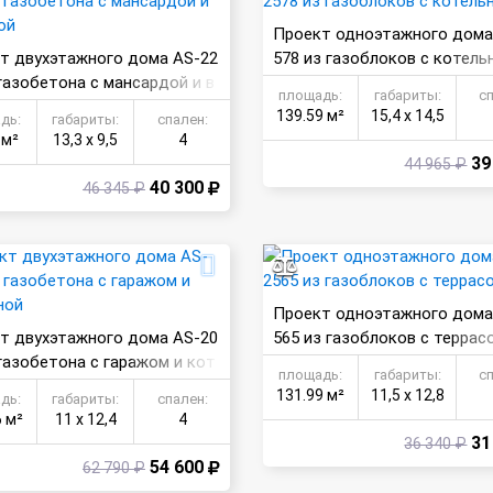
Проект одноэтажного дома
т двухэтажного дома AS-22
578 из газоблоков с котель
 газобетона с мансардой и в
площадь:
габариты:
с
ой
139.59 м²
15,4 х 14,5
дь:
габариты:
спален:
 м²
13,3 х 9,5
4
39
44 965 ₽
40 300
46 345 ₽
Проект одноэтажного дома
т двухэтажного дома AS-20
565 из газоблоков с террас
 газобетона с гаражом и кот
площадь:
габариты:
с
й
131.99 м²
11,5 х 12,8
дь:
габариты:
спален:
6 м²
11 х 12,4
4
31
36 340 ₽
54 600
62 790 ₽