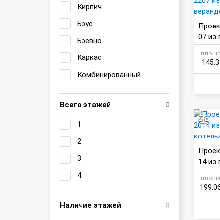
Кирпич
Брус
Проек
07 из
Бревно
еранд
площа
Каркас
145.3
Комбинированный
Всего этажей
1
2
Проек
3
14 из
ельно
4
площа
199.0
Наличие этажей