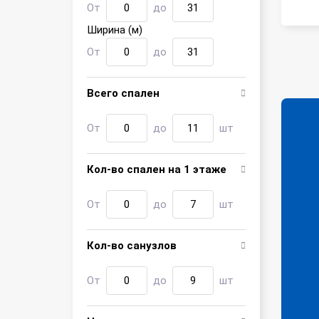
От
до
Ширина (м)
От
до
Всего спален
От
до
шт
Кол-во спален на 1 этаже
От
до
шт
Кол-во санузлов
От
до
шт