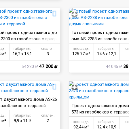
ой проект одноэтажного до
Готовый проект одноэтажн
-2300 из газобетона с эркер
ома AS-2288 из газобетона 
террасой
мя спальнями
дь:
габариты:
спален:
площадь:
габариты:
с
4 м²
16,2 х 15,1
3
125.77 м²
14,6 х 12,1
47 200
38
54 280 ₽
44 045 ₽
т двухэтажного дома AS-26
 газоблоков с террасой
Проект одноэтажного дома
573 из газоблоков с террасо
дь:
габариты:
спален:
ыльцом
3 м²
9,9 х 11,9
2
площадь:
габариты:
с
92.44 м²
12,4 х 10,9