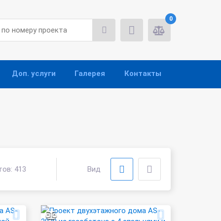
0
Доп. услуги
Галерея
Контакты
тов:
413
Вид